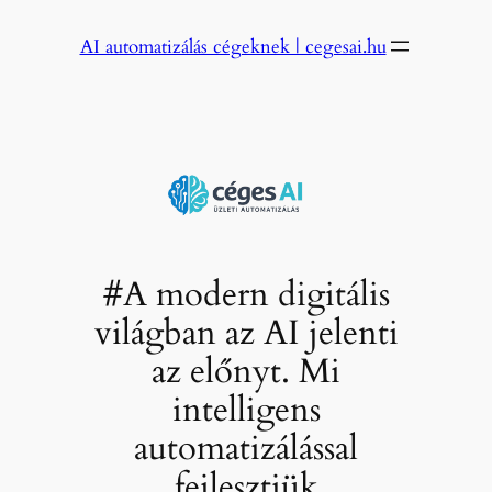
Ugrás
AI automatizálás cégeknek | cegesai.hu
a
tartalomhoz
#A modern digitális
világban az AI jelenti
az előnyt. Mi
intelligens
automatizálással
fejlesztjük